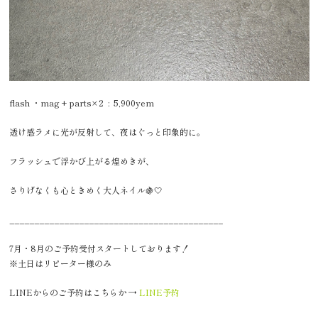
flash ・mag + parts×2 : 5,900yem
透け感ラメに光が反射して、夜はぐっと印象的に。
フラッシュで浮かび上がる煌めきが、
さりげなくも心ときめく大人ネイル🍇🤍
___________________________________________
7月・8月のご予約受付スタートしております！
※土日はリピーター様のみ
LINEからのご予約はこちらか →
LINE予約