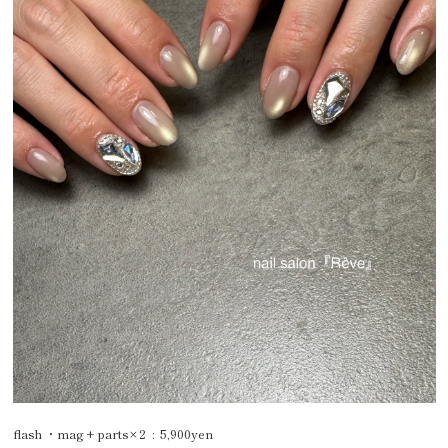
flash ・mag + parts×2 : 5,900yen