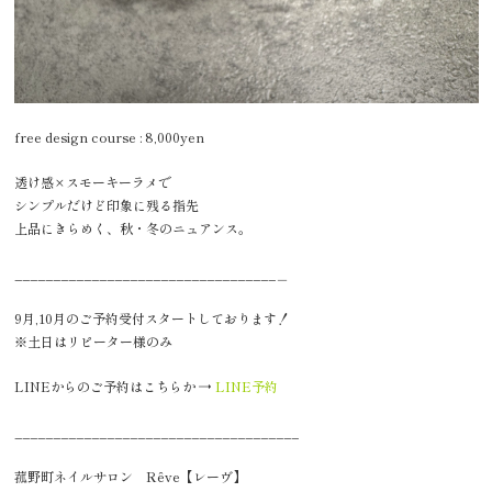
free design course : 8,000yen
透け感×スモーキーラメで
シンプルだけど印象に残る指先
上品にきらめく、秋・冬のニュアンス。
__________________________________＿
9月,10月のご予約受付スタートしております！
※土日はリピーター様のみ
LINEからのご予約はこちらか →
LINE予約
_____________________________________
菰野町ネイルサロン
Rêve
【レーヴ】